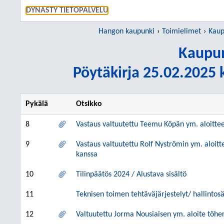
SIIRRY S
DYNASTY TIETOPALVELU
Hangon kaupunki
Toimielimet
Kaup
Kaupun
Pöytäkirja 25.02.2025 k
Pykälä
Otsikko
8
Vastaus valtuutettu Teemu Köpän ym. aloittee
9
Vastaus valtuutettu Rolf Nyströmin ym. aloit
kanssa
10
Tilinpäätös 2024 / Alustava sisältö
11
Teknisen toimen tehtäväjärjestelyt/ hallinto
12
Valtuutettu Jorma Nousiaisen ym. aloite töhe