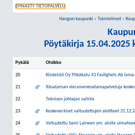
SIIRRY S
DYNASTY TIETOPALVELU
Hangon kaupunki
Toimielimet
Kaup
Kaupun
Pöytäkirja 15.04.2025 k
Pykälä
Otsikko
20
Kiinteistö Oy Pitkäkatu 43 Fastighets Ab lain
21
Itäsataman vierasvenesatamapalveluja kosk
22
Teknisen johtajan valinta
23
Keskeneräiset valtuutettujen aloitteet 31.12.
24
Valtuutettu Sami Laineen ym. aloite uimahu