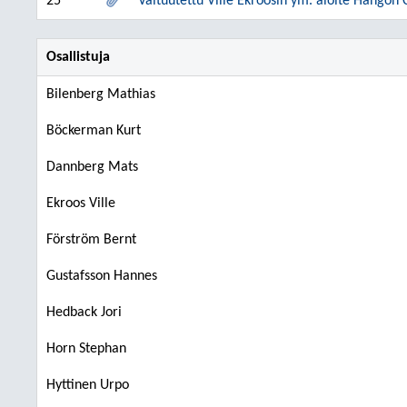
25
Valtuutettu Ville Ekroosin ym. aloite Hangon
Osallistuja
Bilenberg Mathias
Böckerman Kurt
Dannberg Mats
Ekroos Ville
Förström Bernt
Gustafsson Hannes
Hedback Jori
Horn Stephan
Hyttinen Urpo