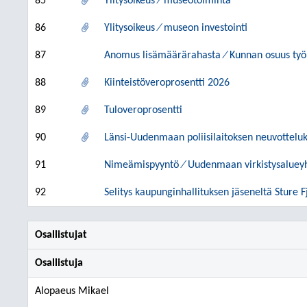
85
Ylitysoikeus ⁄ museotoiminta
86
Ylitysoikeus ⁄ museon investointi
87
Anomus lisämäärärahasta ⁄ Kunnan osuus ty
88
Kiinteistöveroprosentti 2026
89
Tuloveroprosentti
90
Länsi-Uudenmaan poliisilaitoksen neuvottelu
91
Nimeämispyyntö ⁄ Uudenmaan virkistysalueyh
92
Selitys kaupunginhallituksen jäseneltä Sture F
Osallistujat
Osallistuja
Alopaeus Mikael