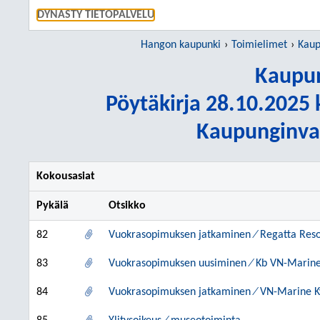
SIIRRY S
DYNASTY TIETOPALVELU
Hangon kaupunki
Toimielimet
Kaup
Kaupun
Pöytäkirja 28.10.2025 k
Kaupunginval
Kokousasiat
Pykälä
Otsikko
82
Vuokrasopimuksen jatkaminen ⁄ Regatta Reso
83
Vuokrasopimuksen uusiminen ⁄ Kb VN-Marine
84
Vuokrasopimuksen jatkaminen ⁄ VN-Marine Ky