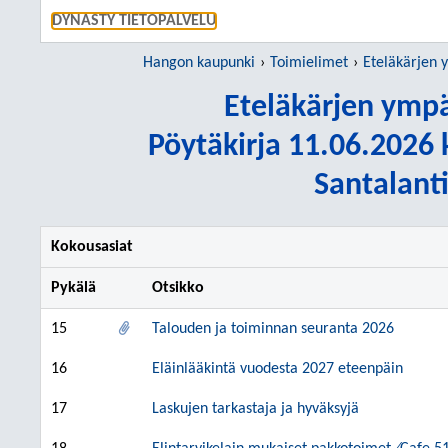
SIIRRY S
DYNASTY TIETOPALVELU
Hangon kaupunki
Toimielimet
Eteläkärjen ym
Eteläkärjen ympä
Pöytäkirja 11.06.2026 k
Santalant
Kokousasiat
Pykälä
Otsikko
15
Talouden ja toiminnan seuranta 2026
16
Eläinlääkintä vuodesta 2027 eteenpäin
17
Laskujen tarkastaja ja hyväksyjä