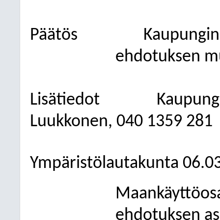
Päätös
Kaupunginh
ehdotuksen m
Lisätiedot
Kaupung
Luukkonen, 040 1359 281
Ympäristölautakunta 06.0
Maankäyttöosa
ehdotuksen as