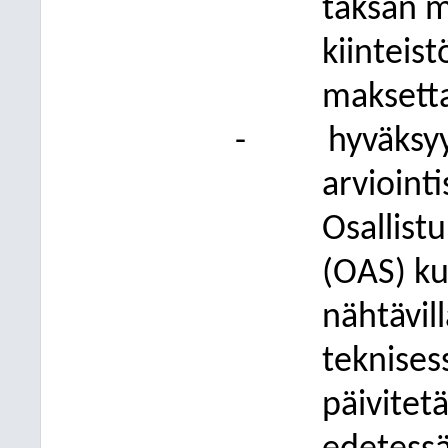
taksan m
kiinteis
maksetta
-
hyväksyy
arvioint
Osallist
(OAS) ku
nähtävil
teknises
päivitet