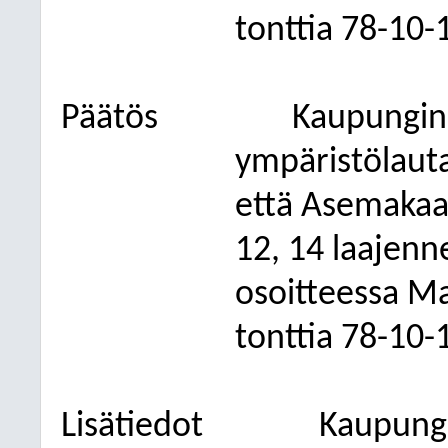
tonttia 78-10-
Päätös
Kaupunginh
ympäristölaut
että Asemaka
12, 14 laajen
osoitteessa Ma
tonttia 78-10-
Lisätiedot
Kaupung