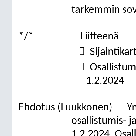
tarkemmin sov
*/*
Liitteenä

Sijaintikar

Osallistum
1.2.2024
Ehdotus (Luukkonen)
Y
osallistumis- 
1.2.2024. Osal