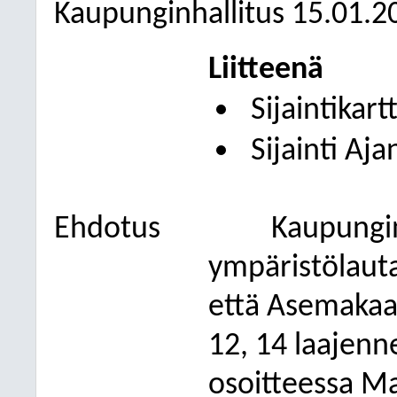
Kaupunginhallitus 15.01.2
Liitteenä
Sijaintikart
Sijainti Aj
Ehdotus
Kaupungin
ympäristölaut
että Asemaka
12, 14 laajen
osoitteessa Ma