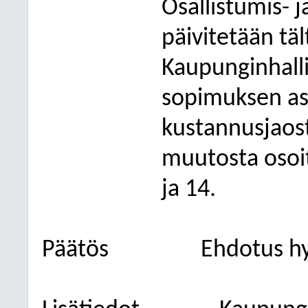
Osallistumis- 
päivitetään täl
Kaupunginhalli
sopimuksen as
kustannusjaos
muutosta osoi
ja 14.
Päätös
Ehdotus hy