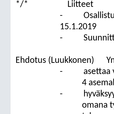
*/*
Liitteet
-
Osallist
15.1.2019
-
Suunnit
Ehdotus (Luukkonen)
Y
-
asettaa 
4 asema
-
hyväksy
omana ty