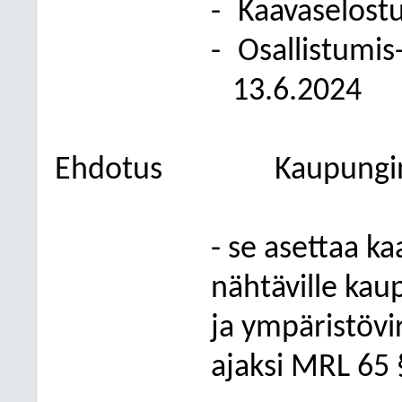
-
Kaavaselostu
-
Osallistumis
13.6.2024
Ehdotus
Kaupungin
- se asettaa k
nähtäville kau
ja ympäristövi
ajaksi MRL 65 