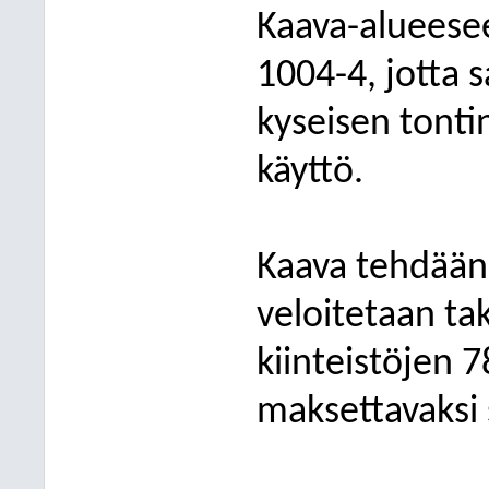
Kaava-alueesee
1004-4, jotta 
kyseisen tontin
käyttö.
Kaava tehdään
veloitetaan ta
kiinteistöjen 
maksettavaksi 