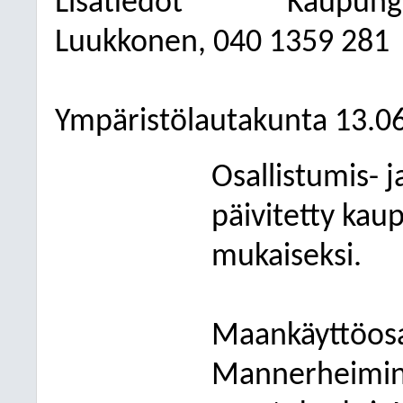
Lisätiedot
Kaupung
Luukkonen, 040 1359 281
Ympäristölautakunta 13.0
Osallistumis- 
päivitetty kau
mukaiseksi.
Maankäyttöosa
Mannerheimint