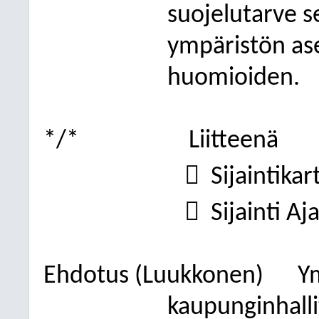
suojelutarve s
ympäristön as
huomioiden.
*/*
Liitteenä

Sijaintikar

Sijainti A
Ehdotus (Luukkonen)
Y
kaupunginhalli