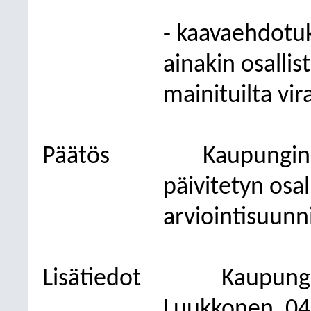
- kaavaehdotu
ainakin osallis
mainituilta vir
Päätös
Kaupunginh
päivitetyn osal
arviointisuunn
Lisätiedot
Kaupung
Luukkonen, 04