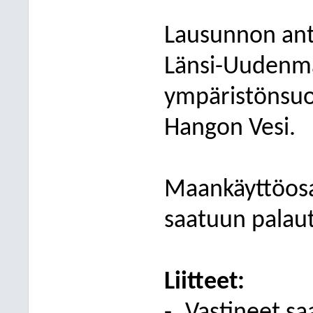
Lausunnon ant
Länsi-Uudenm
ympäristönsuo
Hangon Vesi.
Maankäyttöosas
saatuun palau
Liitteet: