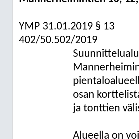
YMP 31.01.2019 § 13
402/50.502/2019
Suunnittelualu
Mannerheimint
pientaloalueell
osan kortteli
ja tonttien väl
Alueella on v