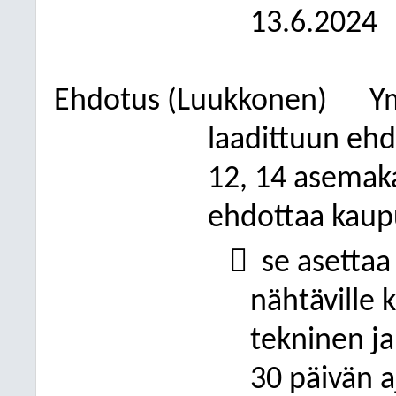
13.6.2024
Ehdotus (Luukkonen)
Y
laadittuun eh
12, 14 asemak
ehdottaa kaupu

se asettaa
nähtäville 
tekninen j
30 päivän a