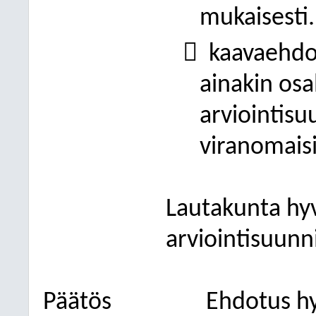
mukaisesti.

kaavaehdo
ainakin osal
arviointisu
viranomaisil
Lautakunta hyv
arviointisuunn
Päätös
Ehdotus hy