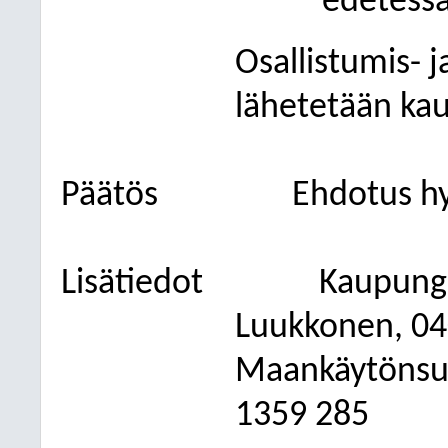
edetessä
Osallistumis- 
lähetetään kau
Päätös
Ehdotus hy
Lisätiedot
Kaupung
Luukkonen, 04
Maankäytönsuu
1359 285