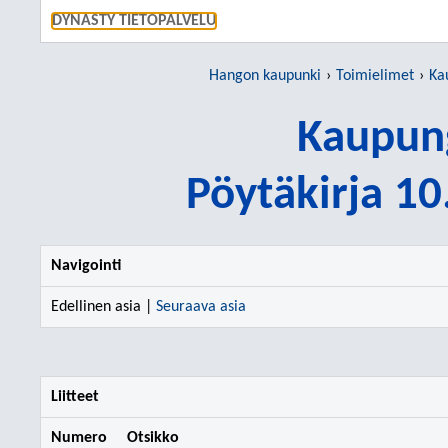
SIIRRY S
DYNASTY TIETOPALVELU
Hangon kaupunki
Toimielimet
Ka
Kaupung
Pöytäkirja 1
Navigointi
Edellinen asia |
Seuraava asia
Liitteet
Numero
Otsikko