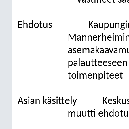
-
Vastineet s
Ehdotus
Kaupungin
Mannerheimint
asemakaavamu
palautteeseen 
toimenpiteet
Asian käsittely
Keskus
muutti ehdotu