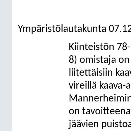
Ympäristölautakunta 07.1
Kiinteistön 7
8) omistaja on 
liitettäisiin k
vireillä kaava
Mannerheiminti
on tavoitteena 
jäävien puisto