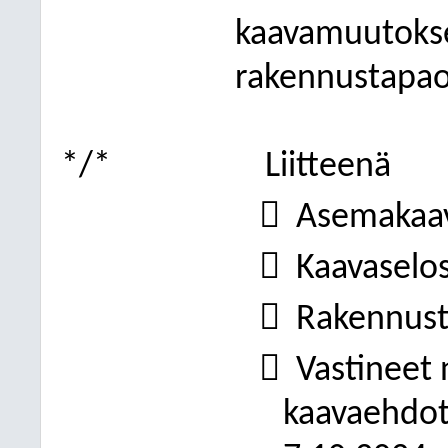
kaavamuutokse
rakennustapao
*/*
Liitteenä

Asemakaav

Kaavaselo

Rakennust

Vastineet 
kaavaehdot