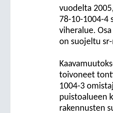
vuodelta 2005,
78-10-1004-4 se
viheralue. Osa
on suojeltu sr
Kaavamuutokse
toivoneet tont
1004-3 omistaja
puistoalueen k
rakennusten su