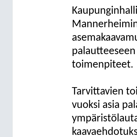
Kaupunginhalli
Mannerheimint
asemakaavamu
palautteeseen 
toimenpiteet.
Tarvittavien t
vuoksi asia pa
ympäristölaut
kaavaehdotuks