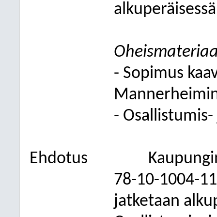
alkuperäisessä
Oheismateriaa
- Sopimus kaav
Mannerheimint
- Osallistumis
Ehdotus
Kaupungin
78-10-1004-11
jatketaan alku