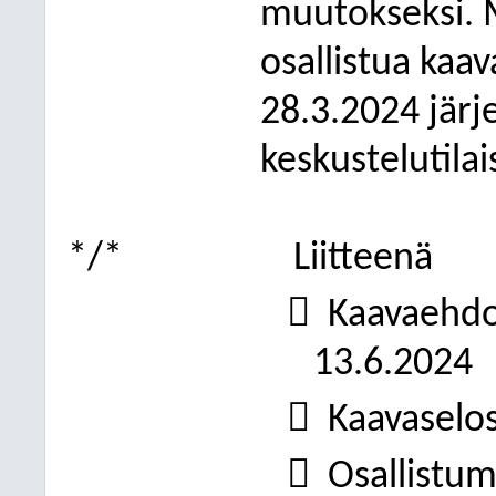
muutokseksi. 
osallistua ka
28.3.2024 järj
keskustelutila
*/*
Liitteenä

Kaavaehdo
13.6.2024

Kaavaselos

Osallistum