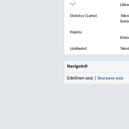
*/*
Liitt
Ehdotus (Laine)
Tekni
lauta
Päätös
Ehdot
Lisätiedot
Tekni
Navigointi
Edellinen asia |
Seuraava asia