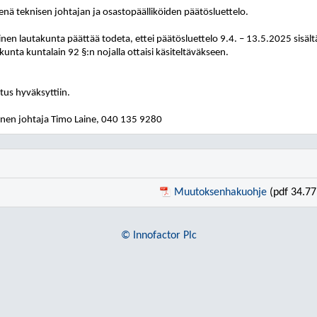
eenä teknisen johtajan ja osastopäälliköiden päätösluettelo.
nen lautakunta päättää todeta, ettei päätösluettelo 9.4. – 13.5.2025 sisältän
kunta kuntalain 92 §:n nojalla ottaisi käsiteltäväkseen.
us hyväksyttiin.
nen johtaja Timo Laine, 040
135 9280
Muutoksenhakuohje
(pdf 34.77
© Innofactor Plc