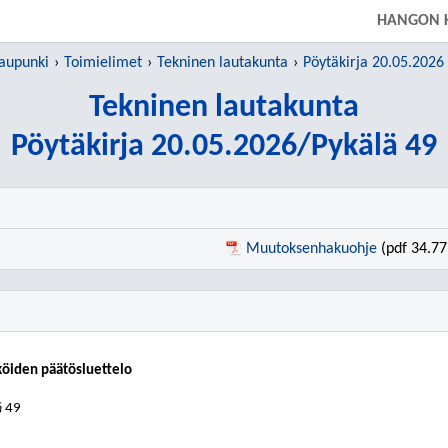
SIIRRY SUORAAN PÄÄSISÄLTÖÖN
HANGON 
aupunki
Toimielimet
Tekninen lautakunta
Pöytäkirja 20.05.2026
Tekninen lautakunta
Pöytäkirja 20.05.2026/Pykälä 49
Muutoksenhakuohje
(pdf 34.77
iköiden päätösluettelo
§ 49