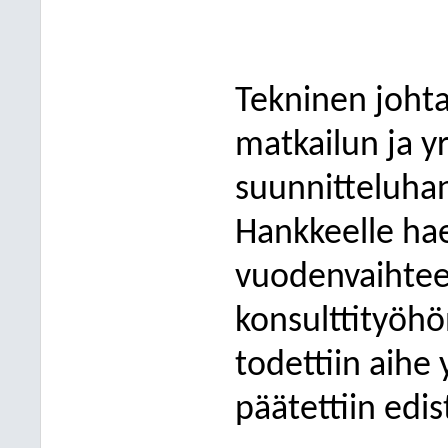
Tekninen johta
matkailun ja y
suunnitteluha
Hankkeelle hae
vuodenvaihtee
konsulttityöhö
todettiin aihe 
päätettiin edi