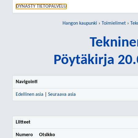
SIIRRY S
DYNASTY TIETOPALVELU
Hangon kaupunki
Toimielimet
Tek
Teknine
Pöytäkirja 20
Navigointi
Edellinen asia
|
Seuraava asia
Liitteet
Numero
Otsikko