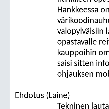
Hankkeessa on
värikoodinauho
valopylväisiin 
opastavalle rei
kauppoihin om
saisi sitten in
ohjauksen mobi
Ehdotus (Laine)
Tekninen laut