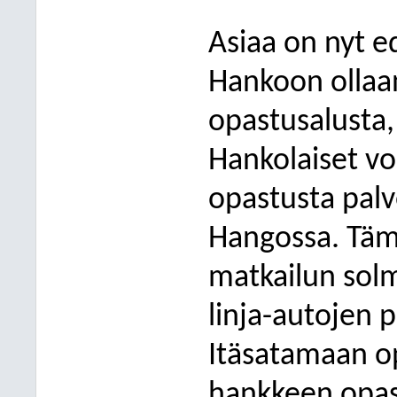
Asiaa on nyt ed
Hankoon ollaa
opastusalusta, 
Hankolaiset voi
opastusta palv
Hangossa. Tämä
matkailun solm
linja-autojen 
Itäsatamaan op
hankkeen opas