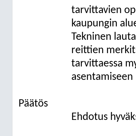
tarvittavien o
kaupungin alue
Tekninen laut
reittien merki
tarvittaessa m
asentamiseen k
Päätös
Ehdotus hyväks