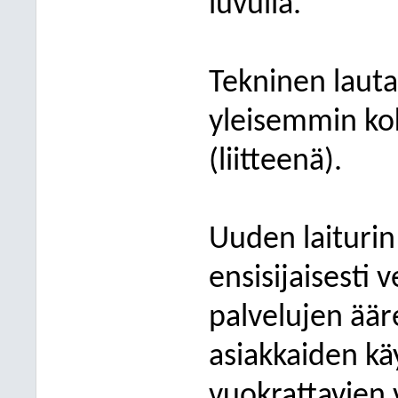
luvulla.
Tekninen lautak
yleisemmin ko
(liitteenä).
Uuden laiturin
ensisijaisesti 
palvelujen äär
asiakkaiden käy
vuokrattavien v