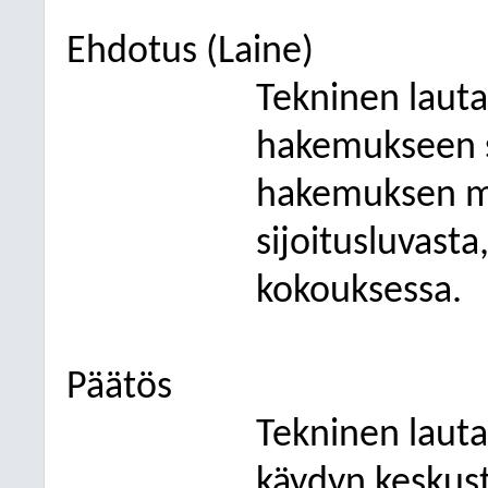
Ehdotus (Laine)
Tekninen laut
hakemukseen s
hakemuksen mu
sijoitusluvast
kokouksessa.
Päätös
Tekninen lauta
käydyn keskust