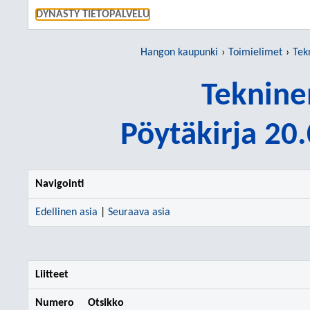
SIIRRY S
DYNASTY TIETOPALVELU
Hangon kaupunki
Toimielimet
Tek
Teknine
Pöytäkirja 20
Navigointi
Edellinen asia
|
Seuraava asia
Liitteet
Numero
Otsikko