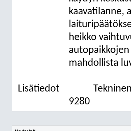
kaavatilanne, 
laituripäätöks
heikko vaihtuv
autopaikkojen 
mahdollista luv
Lisätiedot
Tekninen
9280