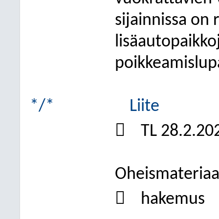
sijainnissa on 
lisäautopaikko
poikkeamislup
*/*
Liite

TL 28.2.202
Oheismateriaa

hakemus