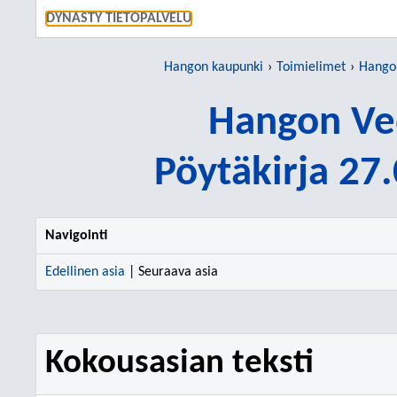
SIIRRY S
DYNASTY TIETOPALVELU
Hangon kaupunki
Toimielimet
Hango
Hangon Ve
Pöytäkirja 27
Navigointi
Edellinen asia
| Seuraava asia
Kokousasian teksti