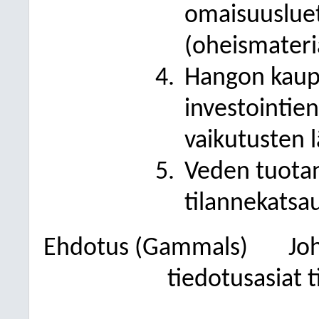
omaisuusluet
(oheismateria
Hangon kaupu
investointie
vaikutusten l
Veden tuotan
tilannekatsa
Ehdotus (Gammals)
Jo
tiedotusasiat t