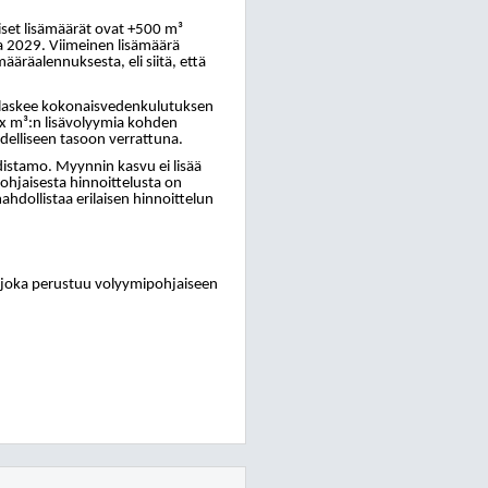
äiset lisämäärät ovat +500 m³
2029. Viimeinen lisämäärä
äräalennuksesta, eli siitä, että
a laskee kokonaisvedenkulutuksen
x m³:n lisävolyymia kohden
edelliseen tasoon verrattuna.
distamo. Myynnin kasvu ei lisää
hjaisesta hinnoittelusta on
hdollistaa erilaisen hinnoittelun
, joka perustuu volyymipohjaiseen