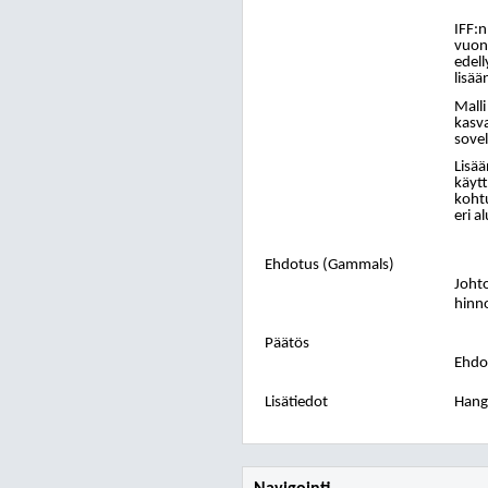
IFF:n
vuon
edell
lisää
Mall
kasv
sovel
Lisää
käyt
kohtu
eri al
Ehdotus (Gammals)
Johto
hinno
Päätös
Ehdot
Lisätiedot
Han