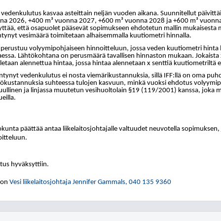
 vedenkulutus kasvaa asteittain neljän vuoden aikana. Suunnitellut päivitt
na 2026, +400 m³ vuonna 2027, +600 m³ vuonna 2028 ja +600 m³ vuonna 
yttää, että osapuolet pääsevät sopimukseen ehdotetun mallin mukaisesta mä
ntynyt vesimäärä toimitetaan alhaisemmalla kuutiometri hinnalla.
i perustuu volyymipohjaiseen hinnoitteluun, jossa veden kuutiometri hint
aessa. Lähtökohtana on perusmäärä tavallisen hinnaston mukaan. Jokaista 
letaan alennettua hintaa, jossa hintaa alennetaan x senttiä kuutiometriltä 
ntynyt vedenkulutus ei nosta viemärikustannuksia, sillä IFF:llä on oma puh
tökustannuksia suhteessa tulojen kasvuun, minkä vuoksi ehdotus volyymipo
ullinen ja linjassa muutetun vesihuoltolain §19 (119/2001) kanssa, joka ma
ueilla.
kunta päättää antaa liikelaitosjohtajalle valtuudet neuvotella sopimuksen
itteluun.
us hyväksyttiin.
gon
Vesi liikelaitosjohtaja Jennifer Gammals, 040
135 9360