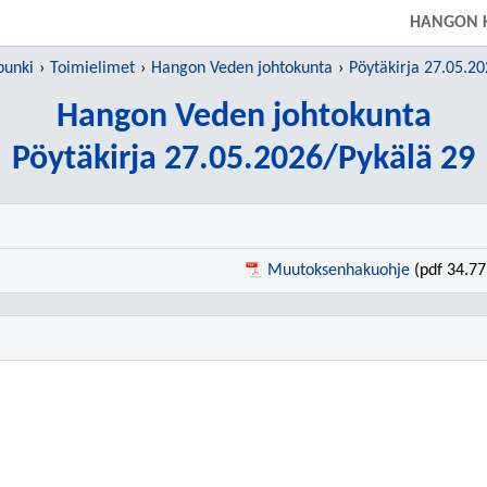
SIIRRY SUORAAN PÄÄSISÄLTÖÖN
HANGON 
punki
Toimielimet
Hangon Veden johtokunta
Pöytäkirja 27.05.2
Hangon Veden johtokunta
Pöytäkirja 27.05.2026/Pykälä 29
Muutoksenhakuohje
(pdf 34.77