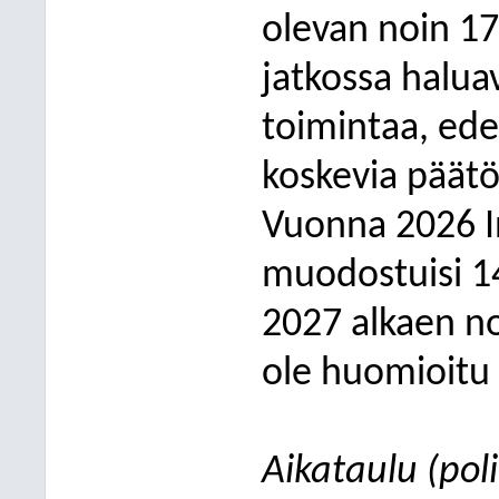
olevan noin 17
jatkossa haluav
toimintaa, ede
koskevia päätö
Vuonna 2026 I
muodostuisi 1
2027 alkaen n
ole huomioitu 
Aikataulu (pol