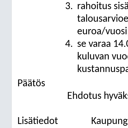
rahoitus sis
talousarvioe
euroa/vuosi
se varaa 14
kuluvan vuo
kustannuspa
Päätös
Ehdotus hyväks
Lisätiedot
Kaupungi