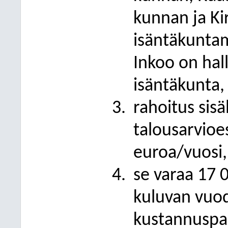
kunnan ja K
isäntäkuntam
Inkoo on hall
isäntäkunta,
rahoitus sis
talousarvioe
euroa/vuosi,
se varaa 17
0
kuluvan vuod
kustannuspai