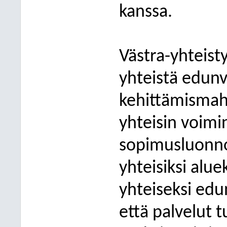
kanssa.
Västra-yhteist
yhteistä edunv
kehittämismahd
yhteisin voimin
sopimusluonno
yhteisiksi alue
yhteiseksi ed
että palvelut 