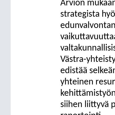
Arvion mukaan 
strategista hy
edunvalvontans
vaikuttavuuttaa
valtakunnallis
Västra-yhteisty
edistää selkeä
yhteinen resurs
kehittämistyön
siihen liittyvä