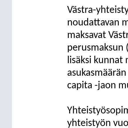
Västra-yhteist
noudattavan ma
maksavat Västr
perusmaksun (
lisäksi kunnat
asukasmäärän 
capita -jaon m
Yhteistyösopi
yhteistyön vuo