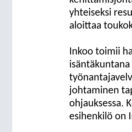
kehittämisjoh
yhteiseksi resu
aloittaa touko
Inkoo toimii ha
isäntäkuntana 
työnantajavelv
johtaminen t
ohjauksessa. 
esihenkilö on 