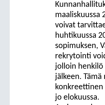
Kunnanhallituk
maaliskuussa 2
voivat tarvitta
huhtikuussa 20
sopimuksen, V
rekrytointi vo
jolloin henkilö
jälkeen. Tämä m
konkreettinen 
jo elokuussa.