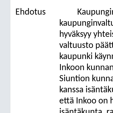
Ehdotus
Kaupungin
kaupunginvaltu
hyväksyy yhtei
valtuusto päät
kaupunki käynn
Inkoon kunnan
Siuntion kunn
kanssa isäntäk
että Inkoo on h
isäntäkunta, r