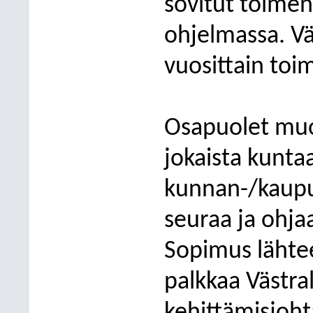
sovitut toimen
ohjelmassa. V
vuosittain to
Osapuolet muo
jokaista kunt
kunnan-/kaupu
seuraa ja ohja
Sopimus lähtee
palkkaa Västra