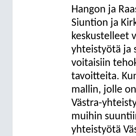
Hangon ja Raa
Siuntion ja K
keskustelleet v
yhteistyötä ja 
voitaisiin teh
tavoitteita. K
mallin, jolle o
Västra-yhteisty
muihin suuntii
yhteistyötä Vä