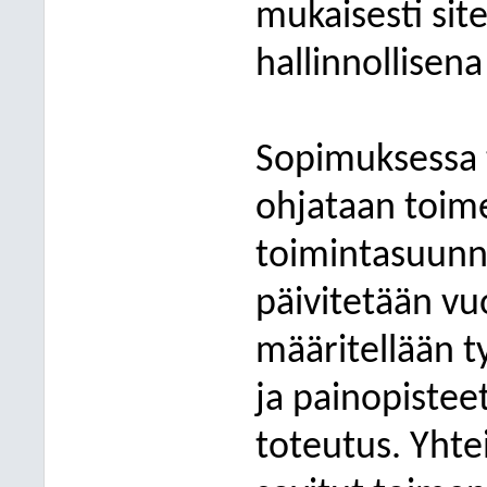
mukaisesti site
hallinnollisen
Sopimuksessa t
ohjataan toim
toimintasuunn
päivitetään vu
määritellään t
ja painopiste
toteutus. Yhte