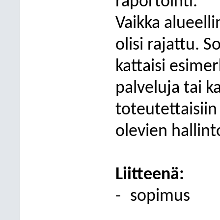
raportointi.
Vaikka alueelli
olisi rajattu.
kattaisi esimer
palveluja tai k
toteutettaisii
olevien hallint
Liitteenä:
-
sopimus