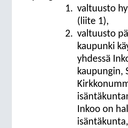
valtuusto h
(liite 1),
valtuusto p
kaupunki kä
yhdessä Ink
kaupungin, 
Kirkkonumm
isäntäkuntam
Inkoo on hal
isäntäkunta