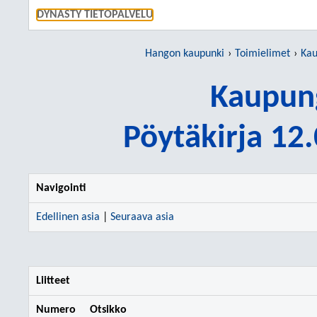
SIIRRY S
DYNASTY TIETOPALVELU
Hangon kaupunki
Toimielimet
Kau
Kaupung
Pöytäkirja 12
Navigointi
Edellinen asia
|
Seuraava asia
Liitteet
Numero
Otsikko