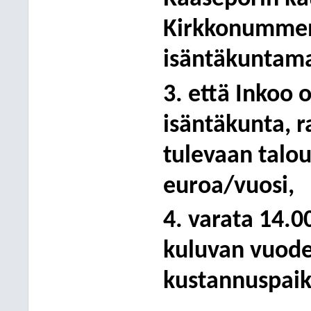
Kirkkonummen
isäntäkuntamal
3. että Inkoo o
isäntäkunta, r
tulevaan talou
euroa/vuosi,
4. varata 14.
kuluvan vuode
kustannuspaik