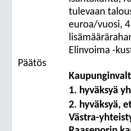
tulevaan talou
euroa/vuosi, 4
lisämääräraha
Elinvoima -kus
Päätös
Kaupunginvaltu
1. hyväksyä yh
2. hyväksyä, 
Västra-yhteis
Raaseporin ka