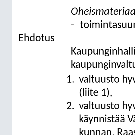
Oheismateriaa
-
toimintasuu
Ehdotus
Kaupunginhall
kaupunginvaltu
valtuusto hy
(liite 1),
valtuusto hy
käynnistää V
kunnan, Raas