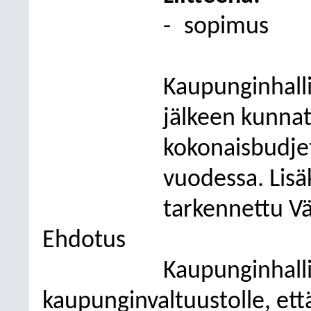
-
sopimus
Kaupunginhall
jälkeen kunnat
kokonaisbudjet
vuodessa. Lis
tarkennettu Vä
Ehdotus
Kaupunginhall
kaupunginvaltuustolle, ett