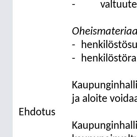
-
valtuute
Oheismateriaa
-
henkilöstös
-
henkilöstöra
Kaupunginhalli
ja aloite voida
Ehdotus
Kaupunginhall