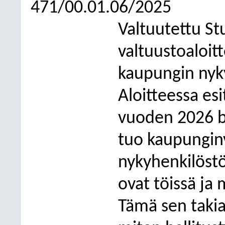
471/00.01.06/2025
Valtuutettu St
valtuustoaloit
kaupungin nyk
Aloitteessa esi
vuoden 2026 bu
tuo kaupunginv
nykyhenkilöstö
ovat töissä ja 
Tämä sen takia