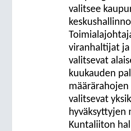
valitsee kaupu
keskushallinno
Toimialajohtaja
viranhaltijat j
valitsevat ala
kuukauden palv
määrärahojen p
valitsevat yksi
hyväksyttyjen 
Kuntaliiton ha