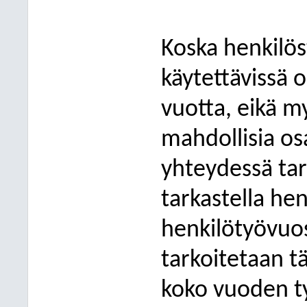
Koska henkilö
käytettävissä o
vuotta, eikä 
mahdollisia osa
yhteydessä ta
tarkastella he
henkilötyövuos
tarkoitetaan t
koko vuoden ty