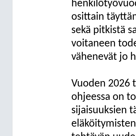
henkilötyövuo
osittain täytt
sekä pitkistä s
voitaneen tode
vähenevät jo ha
Vuoden 2026 t
ohjeessa on to
sijaisuuksien t
eläköitymisten