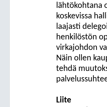
lähtökohtana o
koskevissa hal
laajasti delegoi
henkilöstön o
virkajohdon va
Näin ollen kau
tehdä muutoksi
palvelussuhte
Liite