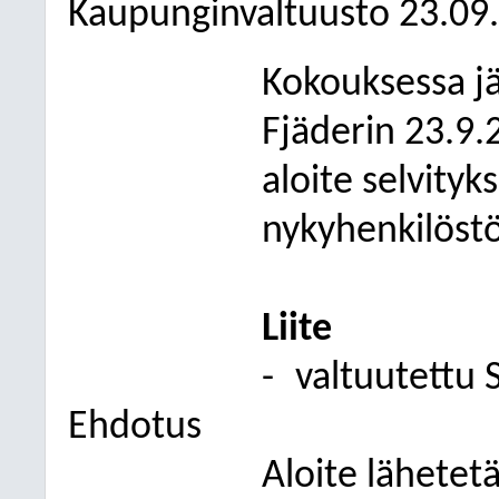
Kaupunginvaltuusto 23.09
Kokouksessa jä
Fjäderin 23.9.2
aloite selvity
nykyhenkilöst
Liite
-
valtuutettu 
Ehdotus
Aloite lähetet