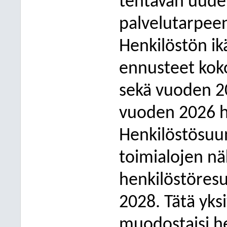
tehtävän uudel
palvelutarpee
Henkilöstön i
ennusteet kok
sekä vuoden 20
vuoden 2026 h
Henkilöstösuu
toimialojen n
henkilöstöresu
2028. Tätä yks
muodostaisi he