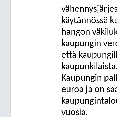
vähennysjärjes
käytännössä ku
hangon väkiluk
kaupungin vero
että kaupungil
kaupunkilaista
Kaupungin palk
euroa ja on sa
kaupungintalo
vuosia.