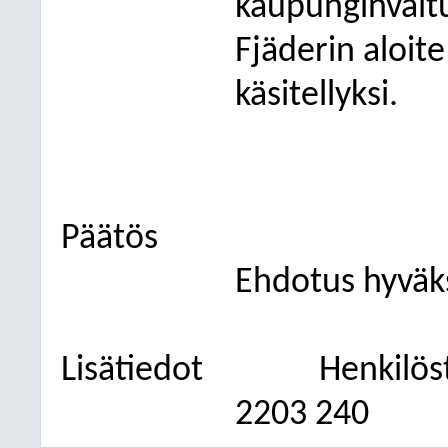
kaupunginvaltu
Fjäderin aloit
käsitellyksi.
Päätös
Ehdotus hyväks
Lisätiedot
Henkilös
2203 240