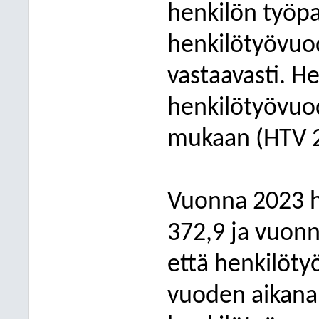
henkilön työp
henkilötyövuo
vastaavasti. H
henkilötyövuod
mukaan (HTV 2,
Vuonna 2023 h
372,9 ja vuonn
että henkilöty
vuoden aikana