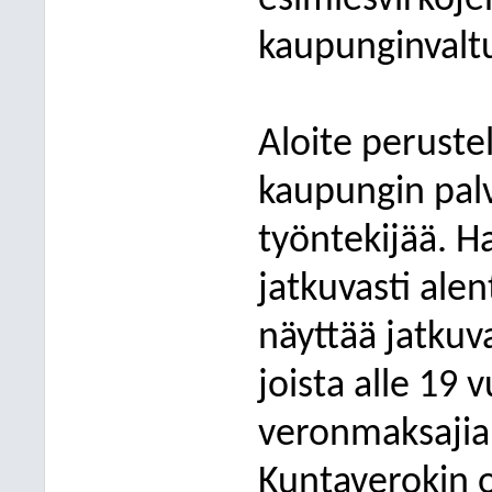
esimiesvirkoje
kaupunginvaltu
Aloite perustel
kaupungin pal
työntekijää. 
jatkuvasti alen
näyttää jatkuv
joista alle 19 
veronmaksajia 
Kuntaverokin o