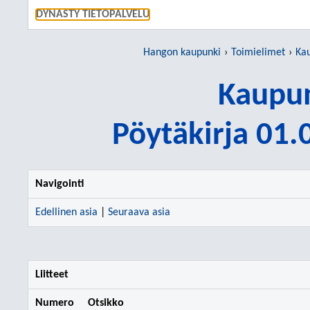
SIIRRY S
DYNASTY TIETOPALVELU
Hangon kaupunki
Toimielimet
Kau
Kaupun
Pöytäkirja 01
Navigointi
Edellinen asia
|
Seuraava asia
Liitteet
Numero
Otsikko