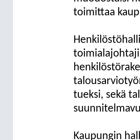
toimittaa kaup
Henkilöstöhall
toimialajohtaji
henkilöstörak
talousarviotyö
tueksi, sekä t
suunnitelmavuo
Kaupungin hal