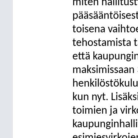
miten hallitus
pääsääntöisest
toisena vaihto
tehostamista t
että kaupungi
maksimissaan 
henkilöstökulu
kun nyt. Lisäksi
toimien ja vir
kaupunginhallit