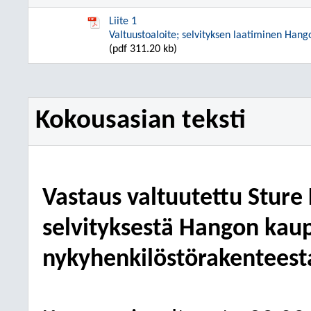
Liite 1
Valtuustoaloite; selvityksen laatiminen Hang
(pdf 311.20 kb)
Kokousasian teksti
Vastaus valtuutettu Sture
selvityksestä Hangon kau
nykyhenkilöstörakenteest