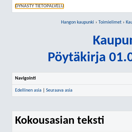
SIIRRY S
DYNASTY TIETOPALVELU
Hangon kaupunki
Toimielimet
Kau
Kaupun
Pöytäkirja 01
Navigointi
Edellinen asia
|
Seuraava asia
Kokousasian teksti