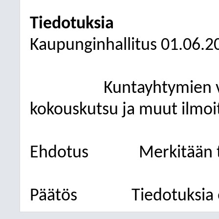
Tiedotuksia
Kaupunginhallitus
01.06.2
Kuntayhtymien va
kokouskutsu ja muut ilmoi
Ehdotus
Merkitään t
Päätös
Tiedotuksia e