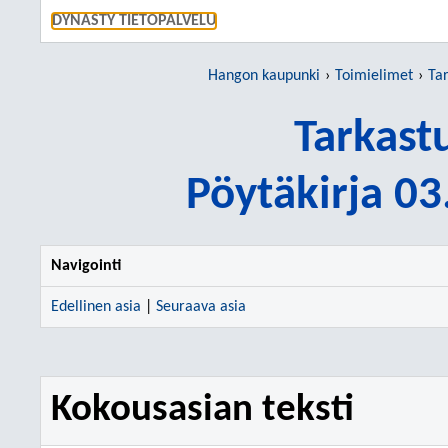
SIIRRY S
DYNASTY TIETOPALVELU
Hangon kaupunki
Toimielimet
Ta
Tarkast
Pöytäkirja 0
Navigointi
Edellinen asia
|
Seuraava asia
Kokousasian teksti