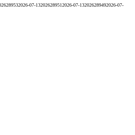
02628953
2026-07-13
202628951
2026-07-13
202628949
2026-07-