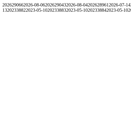
202629066
2026-08-06
202629043
2026-08-04
202628961
2026-07-14
13
20233882
2023-05-10
20233883
2023-05-10
20233884
2023-05-10
2