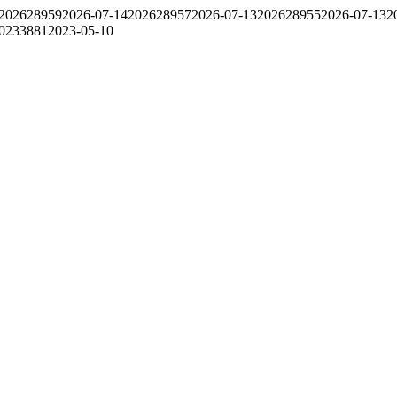
202628959
2026-07-14
202628957
2026-07-13
202628955
2026-07-13
2
0233881
2023-05-10